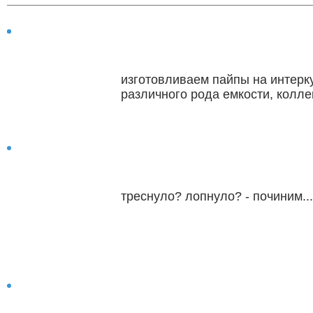
изготовливаем пайпы на интерк
тюнинг
тюнинг
различного рода емкости, колле
треснуло? лопнуло? - починим..
ремонт